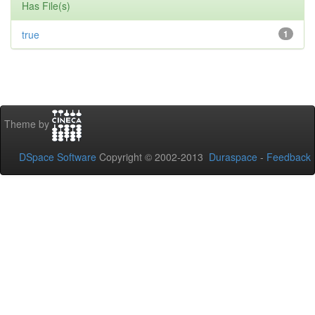
Has File(s)
true
1
Theme by
DSpace Software
Copyright © 2002-2013
Duraspace
-
Feedback