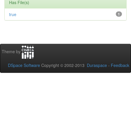
Has File(s)
true
1
Theme by
DSpace Software
Copyright © 2002-2013
Duraspace
-
Feedback