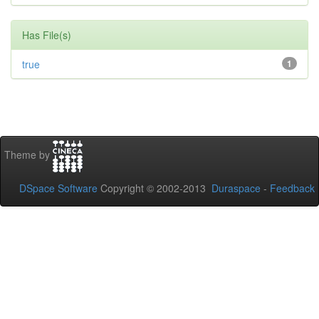
Has File(s)
true
1
Theme by
DSpace Software
Copyright © 2002-2013
Duraspace
-
Feedback