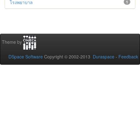
โรงพยาบาล
1
Theme by
DSpace Software
Copyright © 2002-2013
Duraspace
-
Feedback