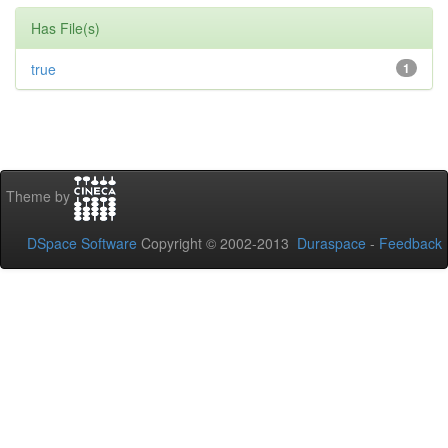
Has File(s)
true
1
Theme by
DSpace Software
Copyright © 2002-2013
Duraspace
-
Feedback