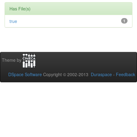
Has File(s)
true
1
Theme by
DSpace Software
Copyright © 2002-2013
Duraspace
-
Feedback