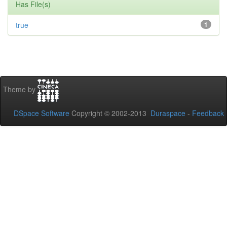
Has File(s)
true
1
Theme by
DSpace Software
Copyright © 2002-2013
Duraspace
-
Feedback