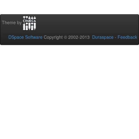
Theme by
DSpace Software
Copyright © 2002-2013
Duraspace
-
Feedback