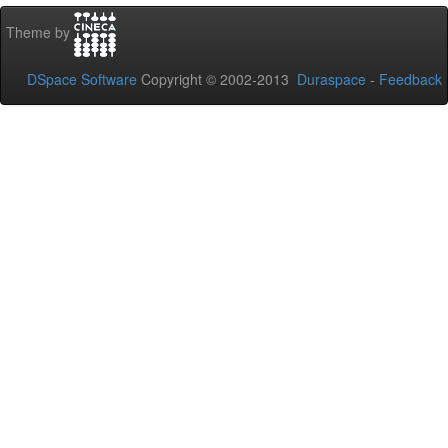
Theme by
DSpace Software
Copyright © 2002-2013
Duraspace
-
Feedback