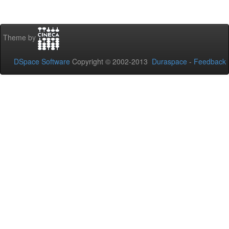
Theme by
DSpace Software
Copyright © 2002-2013
Duraspace
-
Feedback