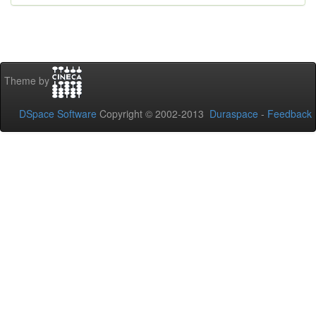
Theme by
DSpace Software
Copyright © 2002-2013
Duraspace
-
Feedback