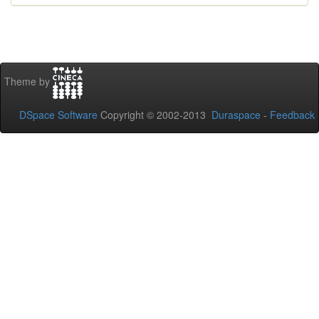
Theme by
DSpace Software
Copyright © 2002-2013
Duraspace
-
Feedback