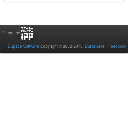
Theme by
DSpace Software
Copyright © 2002-2013
Duraspace
-
Feedback