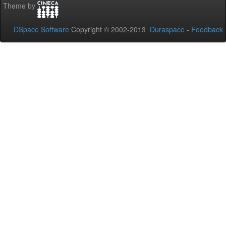
Theme by
DSpace Software
Copyright © 2002-2013
Duraspace
-
Feedback