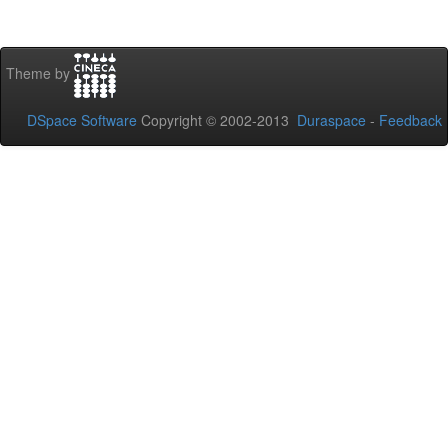
Theme by
DSpace Software
Copyright © 2002-2013
Duraspace
-
Feedback