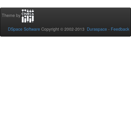
Theme by
DSpace Software
Copyright © 2002-2013
Duraspace
-
Feedback