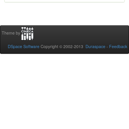
Theme by
DSpace Software
Copyright © 2002-2013
Duraspace
-
Feedback