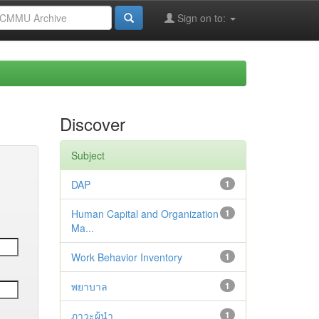
Sign on to:
Discover
Subject
DAP
1
Human Capital and Organization
1
Ma...
Work Behavior Inventory
1
พยาบาล
1
ภาวะผู้นำ
1