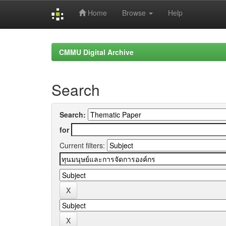
Home
Browse
Help
Skip
navigation
CMMU Digital Archive
Search
Search:
for
Current filters: