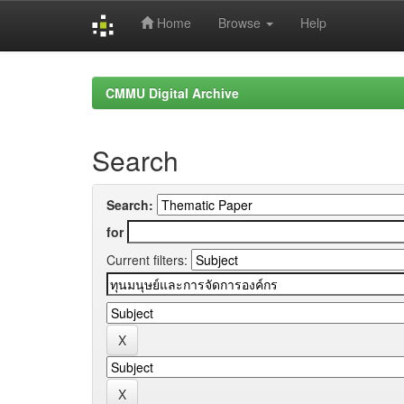
Home
Browse
Help
Skip
navigation
CMMU Digital Archive
Search
Search:
for
Current filters: