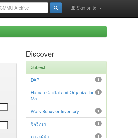
Sign on to:
Discover
Subject
DAP
1
Human Capital and Organization
1
Ma...
Work Behavior Inventory
1
จิตวิทยา
1
ภาวะผู้นำ
1