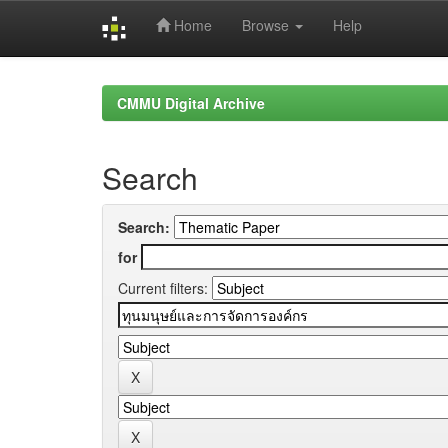
Home
Browse
Help
Skip
navigation
CMMU Digital Archive
Search
Search:
for
Current filters: