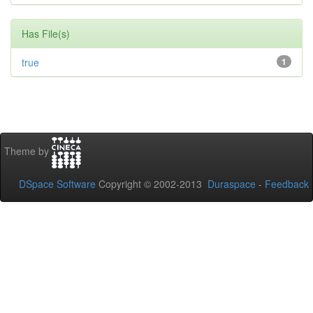
Has File(s)
true
1
Theme by
DSpace Software
Copyright © 2002-2013
Duraspace
-
Feedback