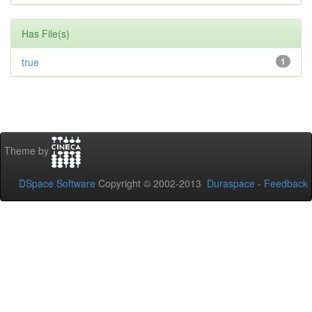
Has File(s)
true
1
Theme by
DSpace Software
Copyright © 2002-2013
Duraspace
-
Feedback