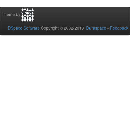
Theme by
DSpace Software
Copyright © 2002-2013
Duraspace
-
Feedback