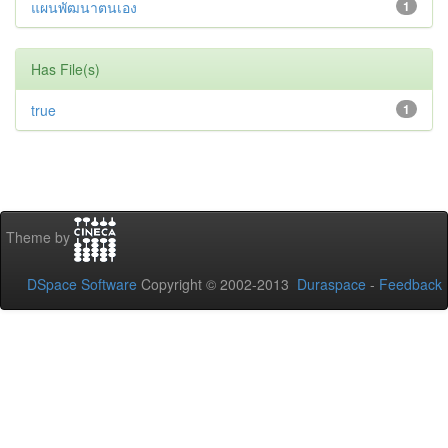
แผนพัฒนาตนเอง
1
Has File(s)
true
1
Theme by
DSpace Software
Copyright © 2002-2013
Duraspace
-
Feedback