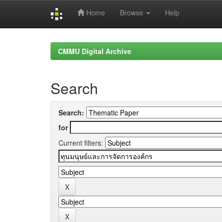
Home
Browse
Help
Skip
navigation
CMMU Digital Archive
Search
Search:
for
Current filters: