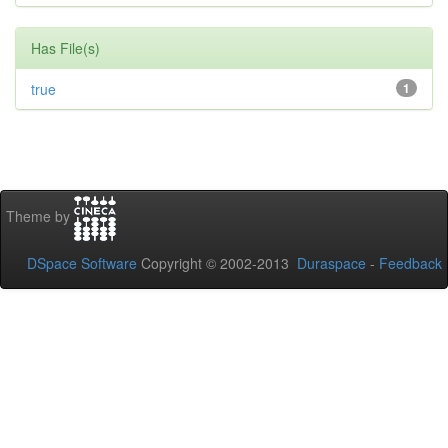
Has File(s)
true
1
Theme by
DSpace Software
Copyright © 2002-2013
Duraspace
-
Feedback