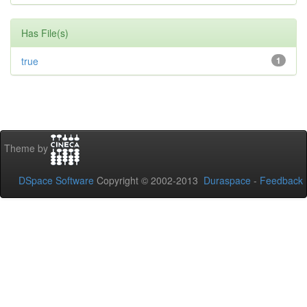
Has File(s)
true
1
Theme by
DSpace Software
Copyright © 2002-2013
Duraspace
-
Feedback