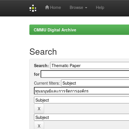
Home
Browse
Help
Skip
navigation
CMMU Digital Archive
Search
Search:
for
Current filters: