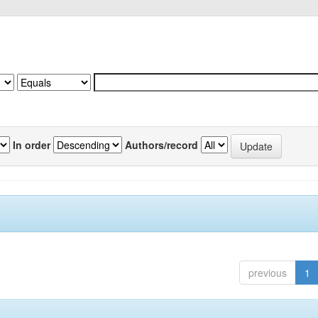
In order
Authors/record
previous
1