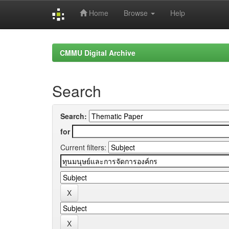
Home
Browse
Help
Skip
navigation
CMMU Digital Archive
Search
Search:
for
Current filters: