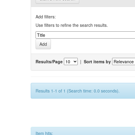
Add filters:
Use filters to refine the search results.
Results/Page
|
Sort items by
Results 1-1 of 1 (Search time: 0.0 seconds).
Item hits: