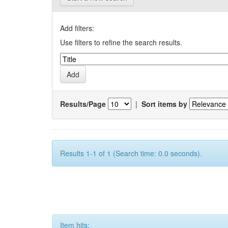
Add filters:
Use filters to refine the search results.
Results/Page
|
Sort items by
Results 1-1 of 1 (Search time: 0.0 seconds).
Item hits: