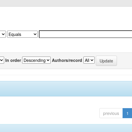
In order
Authors/record
previous
1