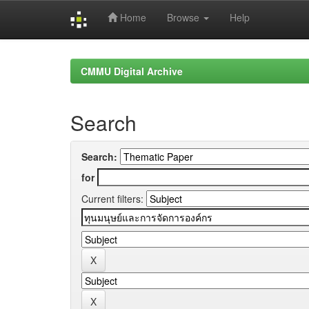
Home
Browse
Help
Skip
navigation
CMMU Digital Archive
Search
Search:
for
Current filters: