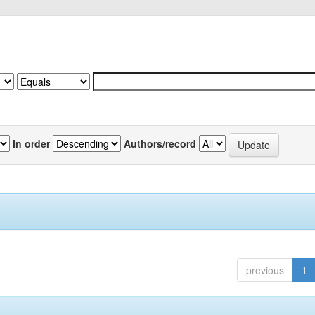
In order
Authors/record
previous
1