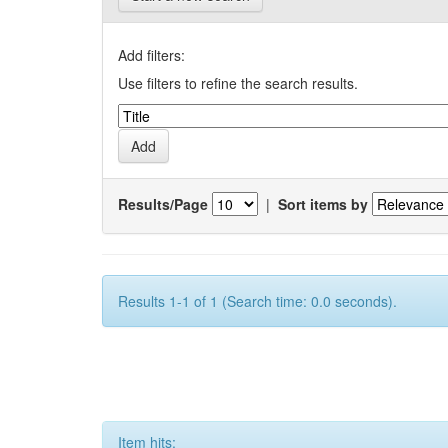
Add filters:
Use filters to refine the search results.
Results/Page
|
Sort items by
Results 1-1 of 1 (Search time: 0.0 seconds).
Item hits: