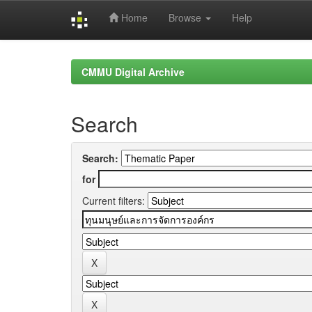
Home
Browse
Help
Skip
navigation
CMMU Digital Archive
Search
Search:
for
Current filters: