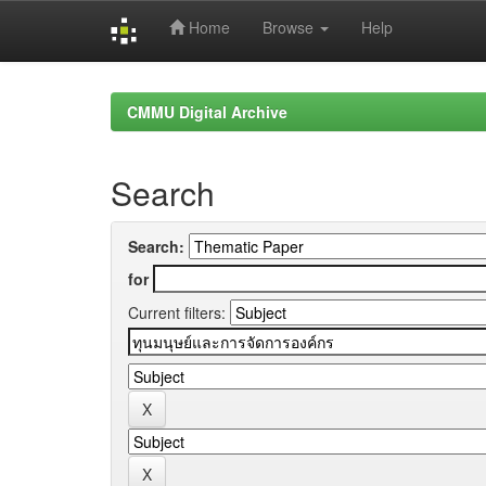
Home
Browse
Help
Skip
navigation
CMMU Digital Archive
Search
Search:
for
Current filters: