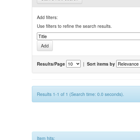
Add filters:
Use filters to refine the search results.
Results/Page
|
Sort items by
Results 1-1 of 1 (Search time: 0.0 seconds).
Item hits: