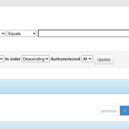
In order
Authors/record
previous
1