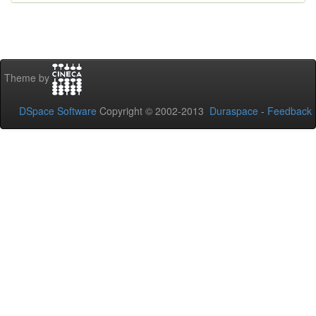
Theme by
DSpace Software
Copyright © 2002-2013
Duraspace
-
Feedback