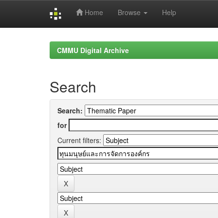
Home
Browse
Help
Skip
navigation
CMMU Digital Archive
Search
Search:
for
Current filters: