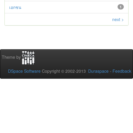
เอกชน
1
next >
Theme by
DSpace Software
Copyright © 2002-2013
Duraspace
-
Feedback