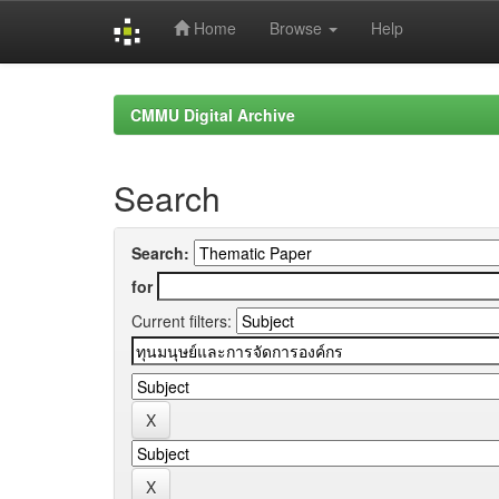
Home
Browse
Help
Skip
navigation
CMMU Digital Archive
Search
Search:
for
Current filters: