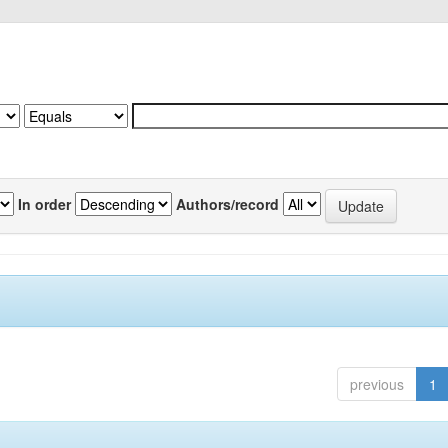
In order
Authors/record
previous
1