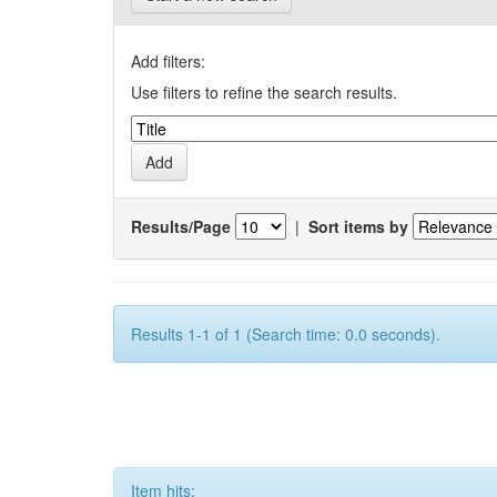
Add filters:
Use filters to refine the search results.
Results/Page
|
Sort items by
Results 1-1 of 1 (Search time: 0.0 seconds).
Item hits: