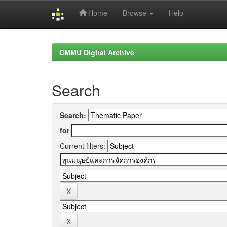
Home
Browse
Help
Skip
navigation
CMMU Digital Archive
Search
Search:
for
Current filters: