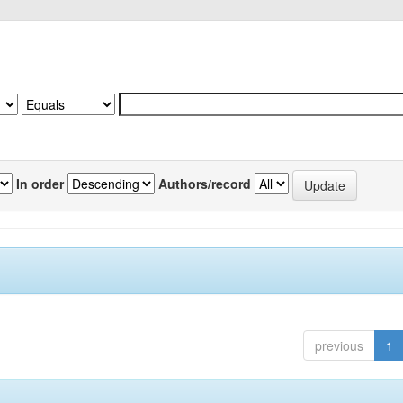
In order
Authors/record
previous
1