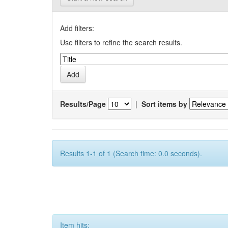
Add filters:
Use filters to refine the search results.
Results/Page
|
Sort items by
Results 1-1 of 1 (Search time: 0.0 seconds).
Item hits: