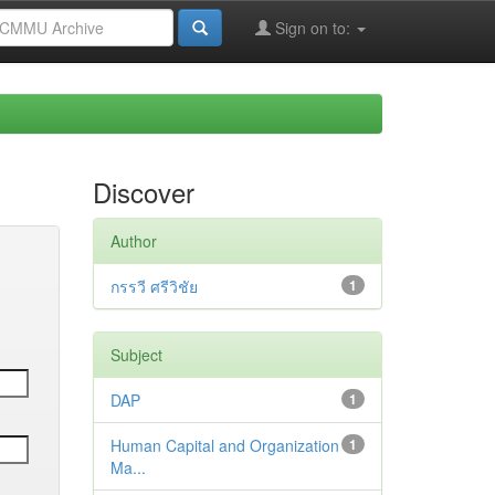
Sign on to:
Discover
Author
กรรวี ศรีวิชัย
1
Subject
DAP
1
Human Capital and Organization
1
Ma...