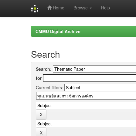
Home
Browse
Help
Skip
navigation
CMMU Digital Archive
Search
Search:
for
Current filters: