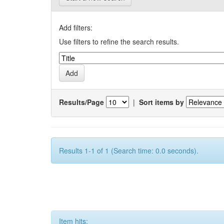
Add filters:
Use filters to refine the search results.
Results/Page
|
Sort items by
Results 1-1 of 1 (Search time: 0.0 seconds).
Item hits: