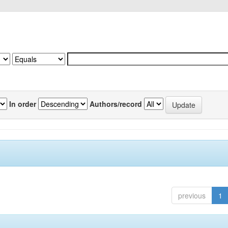
In order
Authors/record
previous
1