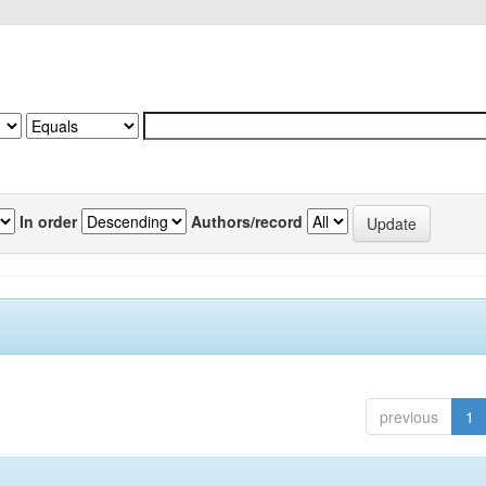
In order
Authors/record
previous
1