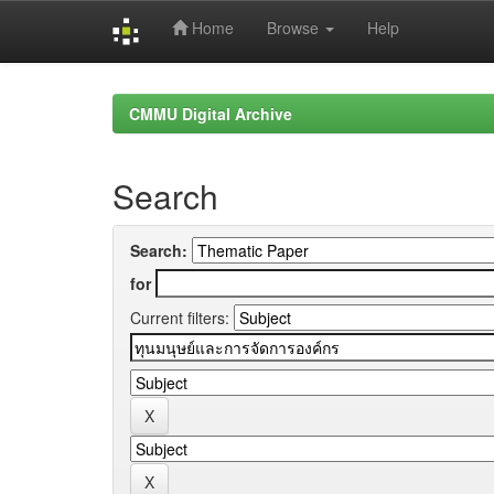
Home
Browse
Help
Skip
navigation
CMMU Digital Archive
Search
Search:
for
Current filters: