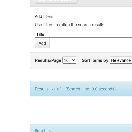
Add filters:
Use filters to refine the search results.
Results/Page
|
Sort items by
Results 1-1 of 1 (Search time: 0.0 seconds).
Item hits: