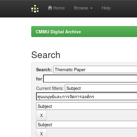
Home
Browse
Help
Skip
navigation
CMMU Digital Archive
Search
Search:
for
Current filters: