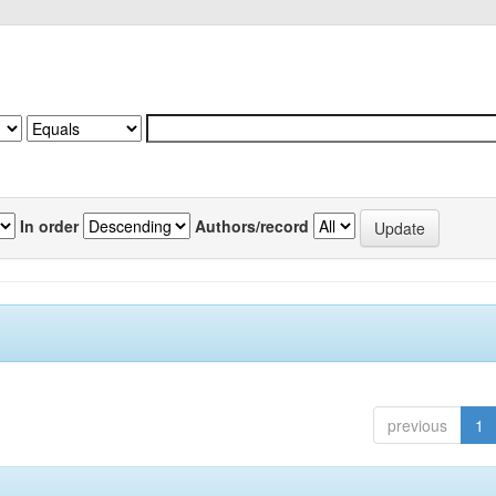
In order
Authors/record
previous
1