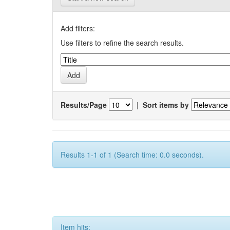
Add filters:
Use filters to refine the search results.
Results/Page
|
Sort items by
Results 1-1 of 1 (Search time: 0.0 seconds).
Item hits: