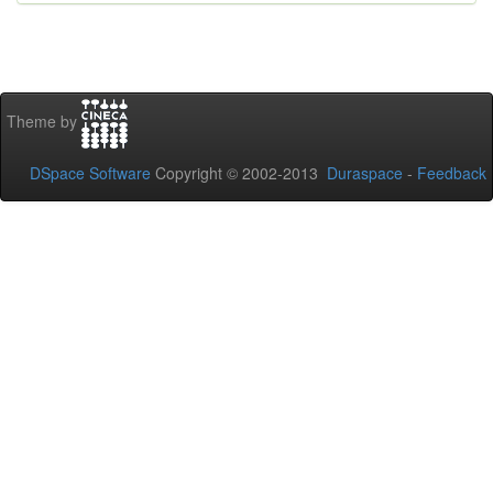
Theme by
DSpace Software
Copyright © 2002-2013
Duraspace
-
Feedback