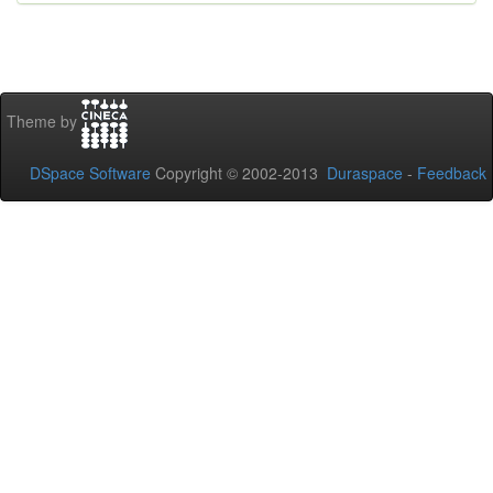
Theme by
DSpace Software
Copyright © 2002-2013
Duraspace
-
Feedback