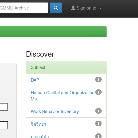
Sign on to:
Discover
Subject
DAP
1
Human Capital and Organization
1
Ma...
Work Behavior Inventory
1
จิตวิทยา
1
ภาวะผู้นำ
1