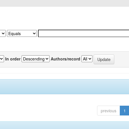
In order
Authors/record
previous
1