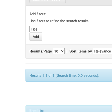
Add filters:
Use filters to refine the search results.
Results/Page
|
Sort items by
Results 1-1 of 1 (Search time: 0.0 seconds).
Item hits: