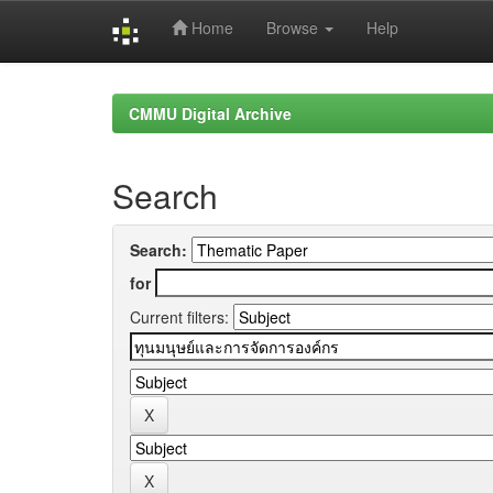
Home
Browse
Help
Skip
navigation
CMMU Digital Archive
Search
Search:
for
Current filters: