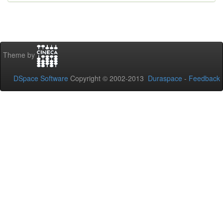
Theme by
DSpace Software
Copyright © 2002-2013
Duraspace
-
Feedback