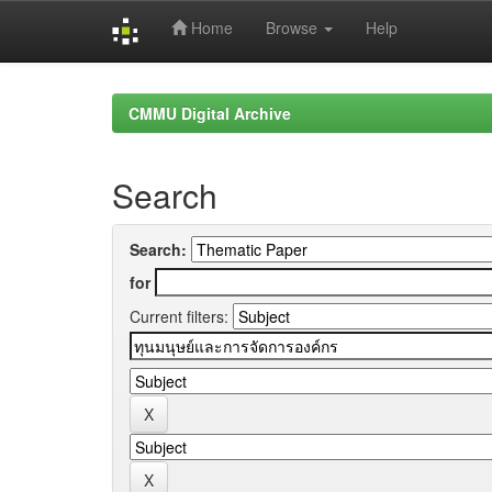
Home
Browse
Help
Skip
navigation
CMMU Digital Archive
Search
Search:
for
Current filters: