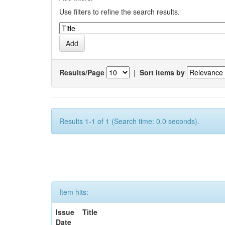
Use filters to refine the search results.
Results/Page
|
Sort items by
Results 1-1 of 1 (Search time: 0.0 seconds).
Item hits:
Issue
Title
Date