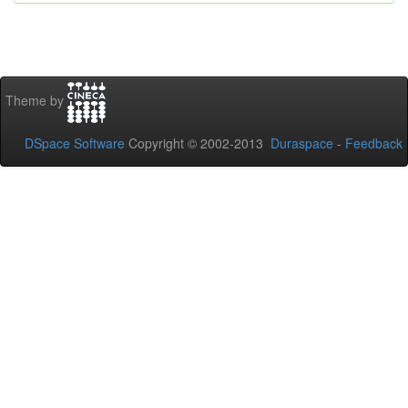
Theme by
DSpace Software
Copyright © 2002-2013
Duraspace
-
Feedback