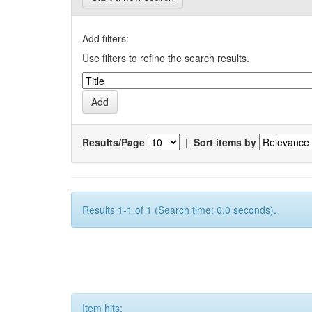
Add filters:
Use filters to refine the search results.
Results/Page
|
Sort items by
Results 1-1 of 1 (Search time: 0.0 seconds).
Item hits: