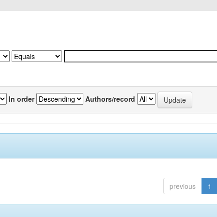
In order
Authors/record
previous
1