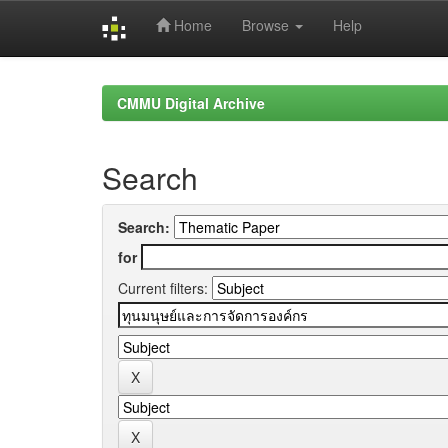
Home
Browse
Help
Skip
navigation
CMMU Digital Archive
Search
Search:
for
Current filters: