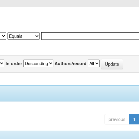
In order
Authors/record
previous
1