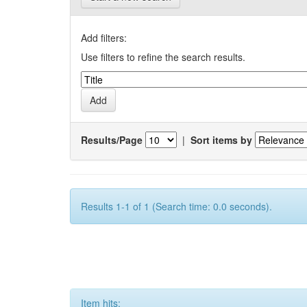
Add filters:
Use filters to refine the search results.
Results/Page
|
Sort items by
Results 1-1 of 1 (Search time: 0.0 seconds).
Item hits: