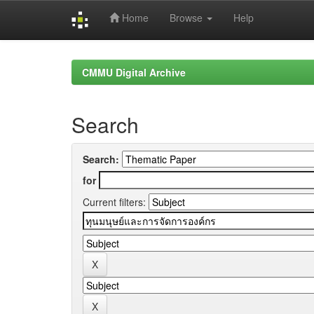
Home
Browse
Help
Skip
navigation
CMMU Digital Archive
Search
Search:
for
Current filters: