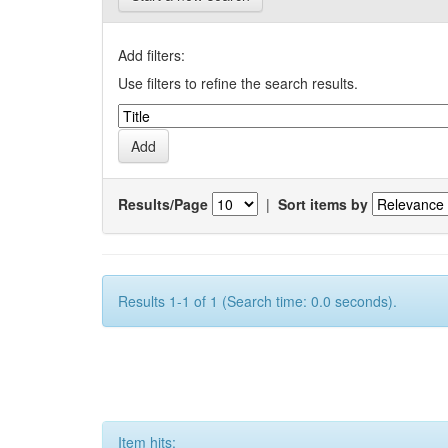
Add filters:
Use filters to refine the search results.
Results/Page
|
Sort items by
Results 1-1 of 1 (Search time: 0.0 seconds).
Item hits: