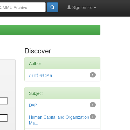
Sign on to:
Discover
Author
กรรวี ศรีวิชัย
1
Subject
DAP
1
Human Capital and Organization
1
Ma...