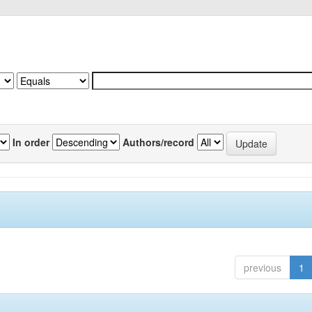
In order
Authors/record
previous
1