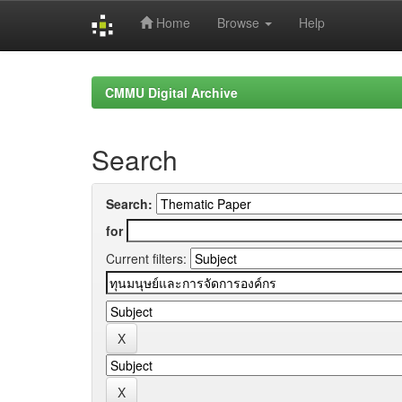
Home
Browse
Help
Skip
navigation
CMMU Digital Archive
Search
Search:
for
Current filters: