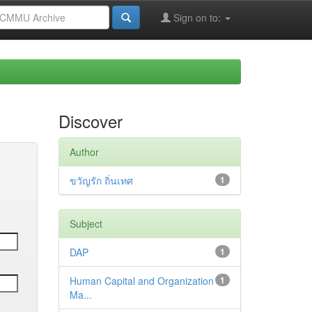
Sign on to:
Discover
Author
ขวัญรัก ถิ่นเทศ
1
Subject
DAP
1
Human Capital and Organization
1
Ma...