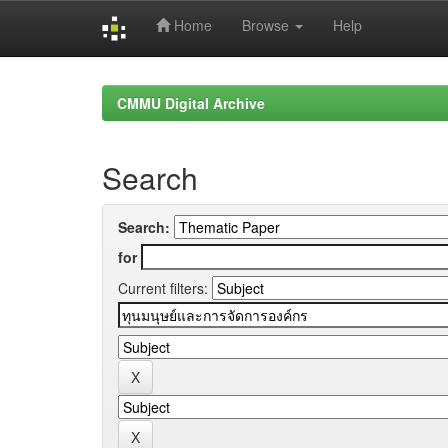
Home
Browse
Help
Skip
navigation
CMMU Digital Archive
Search
Search:
for
Current filters: